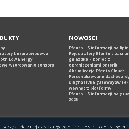
DUKTY
NOWOŚCI
ay
Efento – 5 informacji na lipi
tratory bezprzewodowe
Rejestratory Efento z zasila
ooth Low Energy
gniazdka – koniec z
owe wzorcowanie sensora
ograniczeniami baterii!
Aktualizacja Efento Cloud:
Personalizowane dashboardy
diagnostyka gatewayów i e-
wewnątrz platformy
Efento – 5 informacji na gru
2025
cja Interaktywna Epoka (e-poka.com)
.
. Korzystanie z niej oznacza zgodę na ich zapis i/lub odczyt zgodn