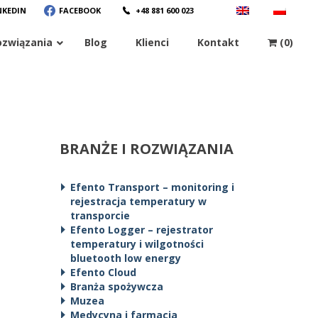
NKEDIN
FACEBOOK
+48 881 600 023
ozwiązania
Blog
Klienci
Kontakt
(0)
BRANŻE I ROZWIĄZANIA
Efento Transport – monitoring i
rejestracja temperatury w
transporcie
Efento Logger – rejestrator
temperatury i wilgotności
bluetooth low energy
Efento Cloud
Branża spożywcza
Muzea
Medycyna i farmacja