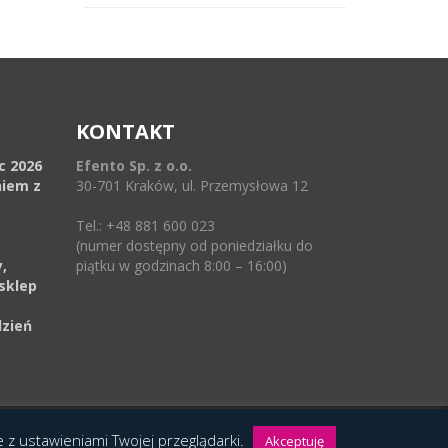
KONTAKT
ec 2026
Efento Sp. z o.o.
niem z
30-701 Kraków, ul. Przemysłowa 12
Tel.: +48 881 600 023
(numer dostępny od poniedziałku do
,
piątku w godzinach 8:00 – 16:00)
sklep
dzień
ie z ustawieniami Twojej przeglądarki.
Akceptuję