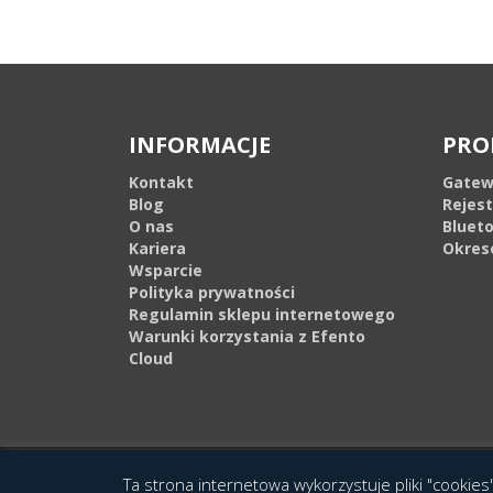
INFORMACJE
PRO
Kontakt
Gatew
Blog
Rejes
O nas
Bluet
Kariera
Okres
Wsparcie
Polityka prywatności
Regulamin sklepu internetowego
Warunki korzystania z Efento
Cloud
© 2016 Copyright by Efento. All rights reserved. Projekt i wykonanie
Agen
Ta strona internetowa wykorzystuje pliki "cookies"