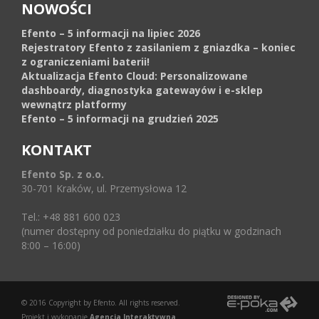
NOWOŚCI
Efento – 5 informacji na lipiec 2026
Rejestratory Efento z zasilaniem z gniazdka – koniec
z ograniczeniami baterii!
Aktualizacja Efento Cloud: Personalizowane
dashboardy, diagnostyka gatewayów i e-sklep
wewnątrz platformy
Efento – 5 informacji na grudzień 2025
KONTAKT
Efento Sp. z o.o.
30-701 Kraków, ul. Przemysłowa 12
Tel.: +48 881 600 023
(numer dostępny od poniedziałku do piątku w godzinach
8:00 – 16:00)
© 2016 Copyright by Efento. All rights reserved.
Projekt i wykonanie
Agencja Interaktywna