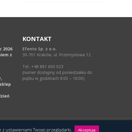
KONTAKT
ec 2026
Efento Sp. z o.o.
niem z
30-701 Kraków, ul. Przemysłowa 12
Tel.: +48 881 600 023
(numer dostępny od poniedziałku do
,
piątku w godzinach 8:00 – 16:00)
sklep
dzień
ie z ustawieniami Twojej przeglądarki.
Akceptuję