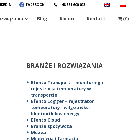
NKEDIN
FACEBOOK
+48 881 600 023
ozwiązania
Blog
Klienci
Kontakt
(0)
BRANŻE I ROZWIĄZANIA
-
Efento Transport – monitoring i
rejestracja temperatury w
transporcie
Efento Logger – rejestrator
temperatury i wilgotności
bluetooth low energy
Efento Cloud
Branża spożywcza
Muzea
Medycyna i farmacja