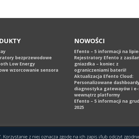
DUKTY
NOWOŚCI
ay
Efento – 5 informacji na lipi
tratory bezprzewodowe
Rejestratory Efento z zasila
ooth Low Energy
gniazdka – koniec z
owe wzorcowanie sensora
ograniczeniami baterii!
Aktualizacja Efento Cloud:
Personalizowane dashboardy
diagnostyka gatewayów i e-
wewnątrz platformy
Efento – 5 informacji na gru
2025
cja Interaktywna Epoka (e-poka.com)
.
. Korzystanie z niej oznacza zgodę na ich zapis i/lub odczyt zgodn