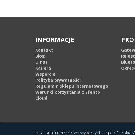
INFORMACJE
PRO
Kontakt
Gatew
Blog
Rejes
O nas
Bluet
Kariera
Okres
Wsparcie
Polityka prywatności
Regulamin sklepu internetowego
Warunki korzystania z Efento
Cloud
© 2016 Copyright by Efento. All rights reserved. Projekt i wykonanie
Agen
Ta strona internetowa wykorzystuje pliki "cookies"