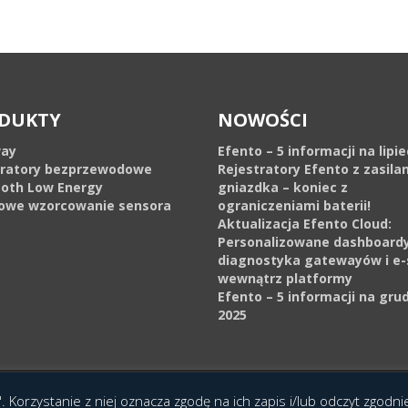
DUKTY
NOWOŚCI
ay
Efento – 5 informacji na lipi
tratory bezprzewodowe
Rejestratory Efento z zasila
ooth Low Energy
gniazdka – koniec z
owe wzorcowanie sensora
ograniczeniami baterii!
Aktualizacja Efento Cloud:
Personalizowane dashboardy
diagnostyka gatewayów i e-
wewnątrz platformy
Efento – 5 informacji na gru
2025
cja Interaktywna Epoka (e-poka.com)
.
. Korzystanie z niej oznacza zgodę na ich zapis i/lub odczyt zgodn