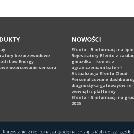
DUKTY
NOWOŚCI
ay
Efento – 5 informacji na lipi
tratory bezprzewodowe
Rejestratory Efento z zasila
ooth Low Energy
gniazdka – koniec z
owe wzorcowanie sensora
ograniczeniami baterii!
Aktualizacja Efento Cloud:
Personalizowane dashboardy
diagnostyka gatewayów i e-
wewnątrz platformy
Efento – 5 informacji na gru
2025
cja Interaktywna Epoka (e-poka.com)
.
. Korzystanie z niej oznacza zgodę na ich zapis i/lub odczyt zgodn