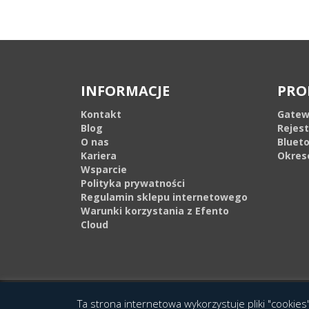
INFORMACJE
PRO
Kontakt
Gatew
Blog
Rejes
O nas
Bluet
Kariera
Okres
Wsparcie
Polityka prywatności
Regulamin sklepu internetowego
Warunki korzystania z Efento
Cloud
© 2016 Copyright by Efento. All rights reserved. Projekt i wykonanie
Agen
Ta strona internetowa wykorzystuje pliki "cookies"