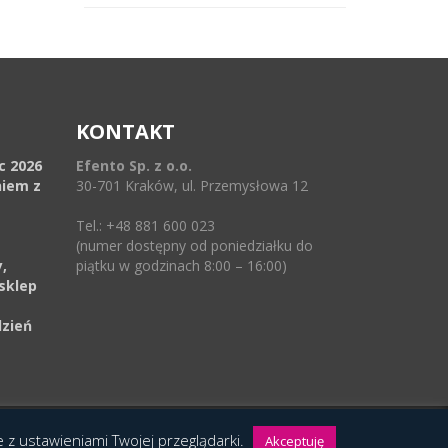
KONTAKT
ec 2026
Efento Sp. z o.o.
niem z
30-701 Kraków, ul. Przemysłowa 12
Tel.: +48 881 600 023
(numer dostępny od poniedziałku do
,
piątku w godzinach 8:00 – 16:00)
sklep
dzień
ie z ustawieniami Twojej przeglądarki.
Akceptuję