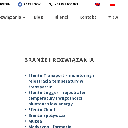
NKEDIN
FACEBOOK
+48 881 600 023
ozwiązania
Blog
Klienci
Kontakt
(0)
BRANŻE I ROZWIĄZANIA
Efento Transport – monitoring i
rejestracja temperatury w
transporcie
Efento Logger – rejestrator
temperatury i wilgotności
bluetooth low energy
Efento Cloud
Branża spożywcza
Muzea
Medycyna i farmacja