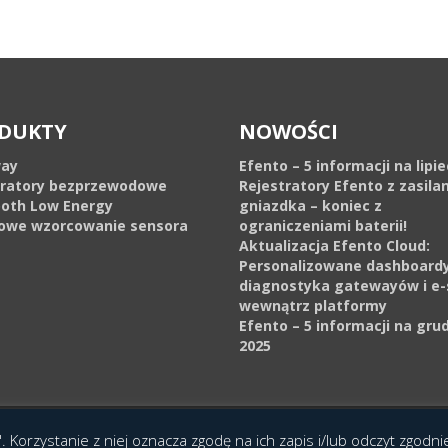
DUKTY
NOWOŚCI
ay
Efento – 5 informacji na lipi
tratory bezprzewodowe
Rejestratory Efento z zasila
ooth Low Energy
gniazdka – koniec z
owe wzorcowanie sensora
ograniczeniami baterii!
Aktualizacja Efento Cloud:
Personalizowane dashboardy
diagnostyka gatewayów i e-
wewnątrz platformy
Efento – 5 informacji na gru
2025
cja Interaktywna Epoka (e-poka.com)
.
. Korzystanie z niej oznacza zgodę na ich zapis i/lub odczyt zgodn