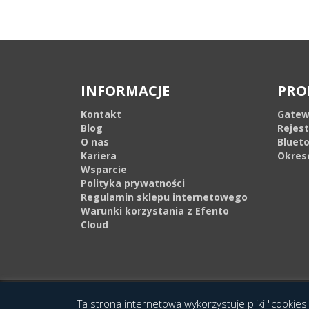
INFORMACJE
PRO
Kontakt
Gatew
Blog
Rejes
O nas
Bluet
Kariera
Okres
Wsparcie
Polityka prywatności
Regulamin sklepu internetowego
Warunki korzystania z Efento
Cloud
© 2016 Copyright by Efento. All rights reserved. Projekt i wykonanie
Agen
Ta strona internetowa wykorzystuje pliki "cookies"