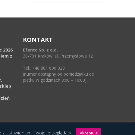
KONTAKT
ec 2026
Efento Sp. z o.o.
niem z
30-701 Kraków, ul. Przemysłowa 12
Tel.: +48 881 600 023
(numer dostępny od poniedziałku do
,
piątku w godzinach 8:00 – 16:00)
sklep
dzień
ie z ustawieniami Twojej przeglądarki.
Akceptuję