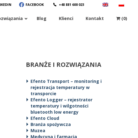
NKEDIN
FACEBOOK
+48 881 600 023
ozwiązania
Blog
Klienci
Kontakt
(0)
BRANŻE I ROZWIĄZANIA
Efento Transport – monitoring i
rejestracja temperatury w
transporcie
Efento Logger – rejestrator
temperatury i wilgotności
bluetooth low energy
Efento Cloud
Branża spożywcza
Muzea
Medycyna i farmacja