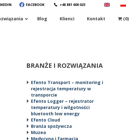
NKEDIN
FACEBOOK
+48 881 600 023
ozwiązania
Blog
Klienci
Kontakt
(0)
BRANŻE I ROZWIĄZANIA
Efento Transport – monitoring i
rejestracja temperatury w
transporcie
Efento Logger – rejestrator
temperatury i wilgotności
bluetooth low energy
Efento Cloud
Branża spożywcza
Muzea
Medycyna i farmacja