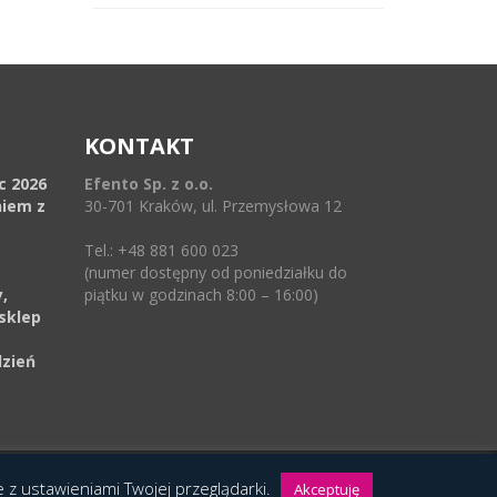
KONTAKT
ec 2026
Efento Sp. z o.o.
niem z
30-701 Kraków, ul. Przemysłowa 12
Tel.: +48 881 600 023
(numer dostępny od poniedziałku do
,
piątku w godzinach 8:00 – 16:00)
sklep
dzień
ie z ustawieniami Twojej przeglądarki.
Akceptuję