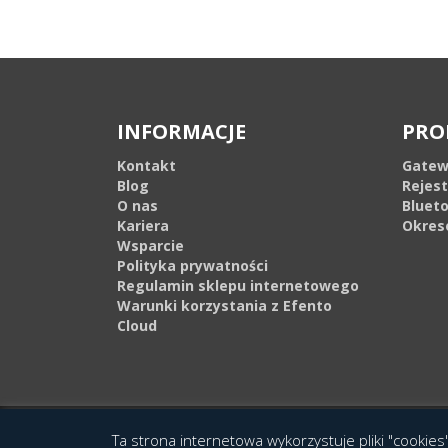
INFORMACJE
PRO
Kontakt
Gatew
Blog
Rejes
O nas
Bluet
Kariera
Okres
Wsparcie
Polityka prywatności
Regulamin sklepu internetowego
Warunki korzystania z Efento
Cloud
© 2016 Copyright by Efento. All rights reserved. Projekt i wykonanie
Agen
Ta strona internetowa wykorzystuje pliki "cookies"