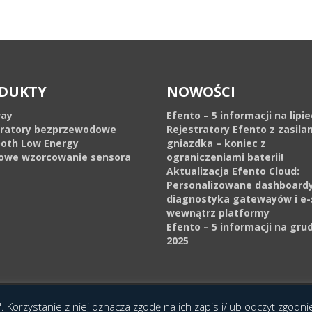
DUKTY
NOWOŚCI
ay
Efento – 5 informacji na lipi
tratory bezprzewodowe
Rejestratory Efento z zasila
ooth Low Energy
gniazdka – koniec z
owe wzorcowanie sensora
ograniczeniami baterii!
Aktualizacja Efento Cloud:
Personalizowane dashboardy
diagnostyka gatewayów i e-
wewnątrz platformy
Efento – 5 informacji na gru
2025
cja Interaktywna Epoka (e-poka.com)
.
. Korzystanie z niej oznacza zgodę na ich zapis i/lub odczyt zgodn