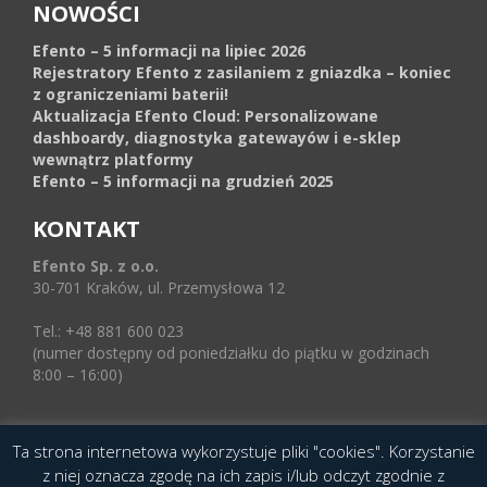
NOWOŚCI
Efento – 5 informacji na lipiec 2026
Rejestratory Efento z zasilaniem z gniazdka – koniec
z ograniczeniami baterii!
Aktualizacja Efento Cloud: Personalizowane
dashboardy, diagnostyka gatewayów i e-sklep
wewnątrz platformy
Efento – 5 informacji na grudzień 2025
KONTAKT
Efento Sp. z o.o.
30-701 Kraków, ul. Przemysłowa 12
Tel.: +48 881 600 023
(numer dostępny od poniedziałku do piątku w godzinach
8:00 – 16:00)
Ta strona internetowa wykorzystuje pliki "cookies". Korzystanie
© 2016 Copyright by Efento. All rights reserved.
z niej oznacza zgodę na ich zapis i/lub odczyt zgodnie z
Projekt i wykonanie
Agencja Interaktywna