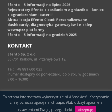
Efento – 5 informacji na lipiec 2026
Rejestratory Efento z zasilaniem z gniazdka – koniec
z ograniczeniami baterii!
Aktualizacja Efento Cloud: Personalizowane
dashboardy, diagnostyka gatewayów i e-sklep
wewnątrz platformy
Efento – 5 informacji na grudzień 2025
KONTAKT
Efento Sp. z o.o.
30-701 Kraków, ul. Przemysłowa 12
Tel.: +48 881 600 023
(numer dostępny od poniedziałku do piątku w godzinach
8:00 – 16:00)
Ta strona internetowa wykorzystuje pliki "cookies". Korzystanie
© 2016 Copyright by Efento. All rights reserved.
z niej oznacza zgodę na ich zapis i/lub odczyt zgodnie z
Projekt i wykonanie
Agencja Interaktywna
ustawieniami Twojej przeglądarki.
Epoka (e-poka.com)
.
Akceptuję