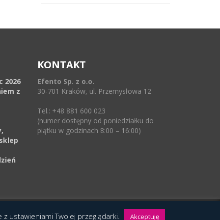
KONTAKT
ec 2026
Efento Sp. z o.o.
niem z
30-701 Kraków, ul. Przemysłowa 12
Tel.: +48 881 600 023
(numer dostępny od poniedziałku do
,
piątku w godzinach 8:00 – 16:00)
sklep
dzień
ie z ustawieniami Twojej przeglądarki.
Akceptuję