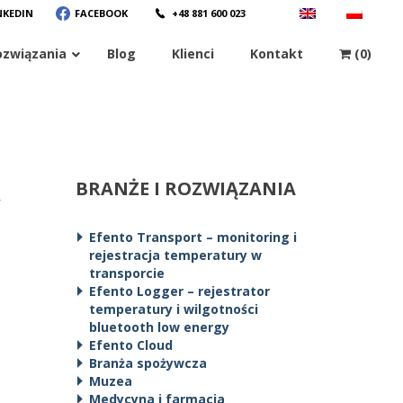
NKEDIN
FACEBOOK
+48 881 600 023
ozwiązania
Blog
Klienci
Kontakt
(0)
BRANŻE I ROZWIĄZANIA
Y
Efento Transport – monitoring i
rejestracja temperatury w
transporcie
Efento Logger – rejestrator
temperatury i wilgotności
bluetooth low energy
Efento Cloud
Branża spożywcza
Muzea
Medycyna i farmacja