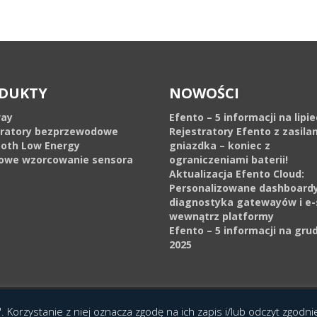
DUKTY
NOWOŚCI
ay
Efento – 5 informacji na lipi
tratory bezprzewodowe
Rejestratory Efento z zasila
ooth Low Energy
gniazdka – koniec z
owe wzorcowanie sensora
ograniczeniami baterii!
Aktualizacja Efento Cloud:
Personalizowane dashboardy
diagnostyka gatewayów i e-
wewnątrz platformy
Efento – 5 informacji na gru
2025
cja Interaktywna Epoka (e-poka.com)
.
. Korzystanie z niej oznacza zgodę na ich zapis i/lub odczyt zgodn