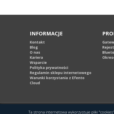
INFORMACJE
PRO
Kontakt
Gatew
Blog
Rejes
O nas
Bluet
Kariera
Okres
Wsparcie
Polityka prywatności
Regulamin sklepu internetowego
Warunki korzystania z Efento
Cloud
© 2016 Copyright by Efento. All rights reserved. Projekt i wykonanie
Agen
Ta strona internetowa wykorzystuje pliki "cookies"