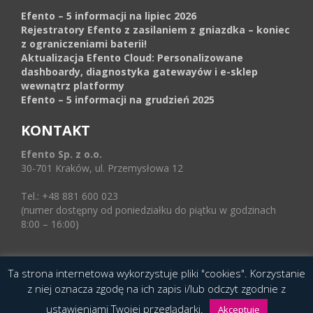
Efento – 5 informacji na lipiec 2026
Rejestratory Efento z zasilaniem z gniazdka – koniec
z ograniczeniami baterii!
Aktualizacja Efento Cloud: Personalizowane
dashboardy, diagnostyka gatewayów i e-sklep
wewnątrz platformy
Efento – 5 informacji na grudzień 2025
KONTAKT
Efento Sp. z o.o.
30-701 Kraków, ul. Przemysłowa 12
Tel.: +48 881 600 023
(numer dostępny od poniedziałku do piątku w godzinach
8:00 – 16:00)
Ta strona internetowa wykorzystuje pliki "cookies". Korzystanie
© 2016 Copyright by Efento. All rights reserved.
z niej oznacza zgodę na ich zapis i/lub odczyt zgodnie z
Projekt i wykonanie
Agencja Interaktywna
ustawieniami Twojej przeglądarki.
Epoka (e-poka.com)
.
Akceptuję