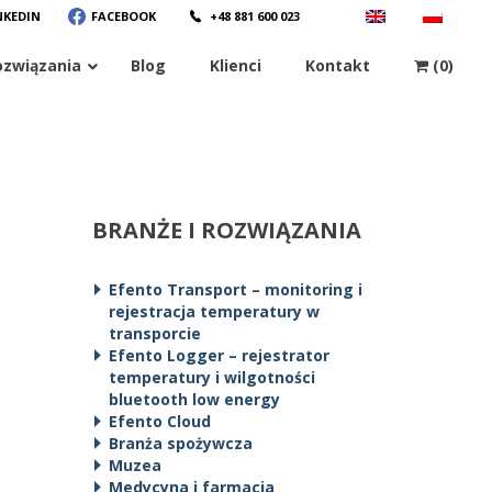
NKEDIN
FACEBOOK
+48 881 600 023
ozwiązania
Blog
Klienci
Kontakt
(0)
BRANŻE I ROZWIĄZANIA
1
Efento Transport – monitoring i
rejestracja temperatury w
transporcie
Efento Logger – rejestrator
temperatury i wilgotności
bluetooth low energy
Efento Cloud
Branża spożywcza
Muzea
Medycyna i farmacja