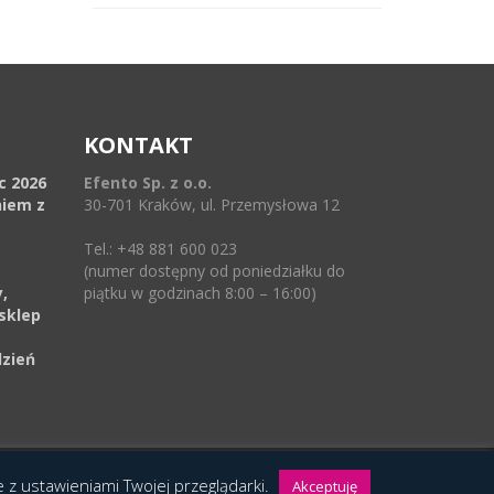
KONTAKT
ec 2026
Efento Sp. z o.o.
niem z
30-701 Kraków, ul. Przemysłowa 12
Tel.: +48 881 600 023
(numer dostępny od poniedziałku do
,
piątku w godzinach 8:00 – 16:00)
sklep
dzień
ie z ustawieniami Twojej przeglądarki.
Akceptuję