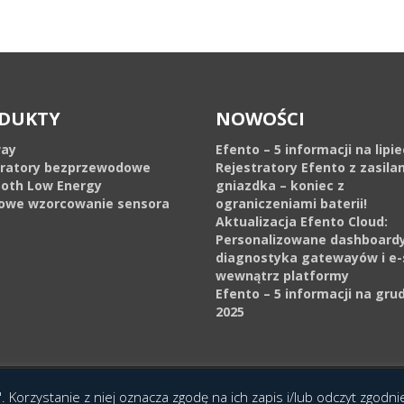
DUKTY
NOWOŚCI
ay
Efento – 5 informacji na lipi
tratory bezprzewodowe
Rejestratory Efento z zasila
ooth Low Energy
gniazdka – koniec z
owe wzorcowanie sensora
ograniczeniami baterii!
Aktualizacja Efento Cloud:
Personalizowane dashboardy
diagnostyka gatewayów i e-
wewnątrz platformy
Efento – 5 informacji na gru
2025
cja Interaktywna Epoka (e-poka.com)
.
. Korzystanie z niej oznacza zgodę na ich zapis i/lub odczyt zgodn