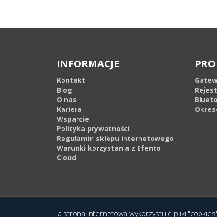
INFORMACJE
PRO
Kontakt
Gatew
Blog
Rejes
O nas
Bluet
Kariera
Okres
Wsparcie
Polityka prywatności
Regulamin sklepu internetowego
Warunki korzystania z Efento
Cloud
© 2016 Copyright by Efento. All rights reserved. Projekt i wykonanie
Agen
Ta strona internetowa wykorzystuje pliki "cookies"