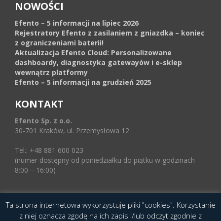
NOWOŚCI
Efento – 5 informacji na lipiec 2026
Rejestratory Efento z zasilaniem z gniazdka – koniec
z ograniczeniami baterii!
Aktualizacja Efento Cloud: Personalizowane
dashboardy, diagnostyka gatewayów i e-sklep
wewnątrz platformy
Efento – 5 informacji na grudzień 2025
KONTAKT
Efento Sp. z o.o.
30-701 Kraków, ul. Przemysłowa 12
Tel.: +48 881 600 023
(numer dostępny od poniedziałku do piątku w godzinach
8:00 – 16:00)
Ta strona internetowa wykorzystuje pliki "cookies". Korzystanie
© 2016 Copyright by Efento. All rights reserved.
z niej oznacza zgodę na ich zapis i/lub odczyt zgodnie z
Projekt i wykonanie
Agencja Interaktywna