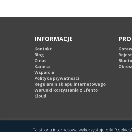
INFORMACJE
PRO
Kontakt
Gatew
Blog
Rejes
O nas
Bluet
Kariera
Okres
Wsparcie
Polityka prywatności
Regulamin sklepu internetowego
Warunki korzystania z Efento
Cloud
© 2016 Copyright by Efento. All rights reserved. Projekt i wykonanie
Agen
Ta strona internetowa wykorzystuje pliki "cookies"