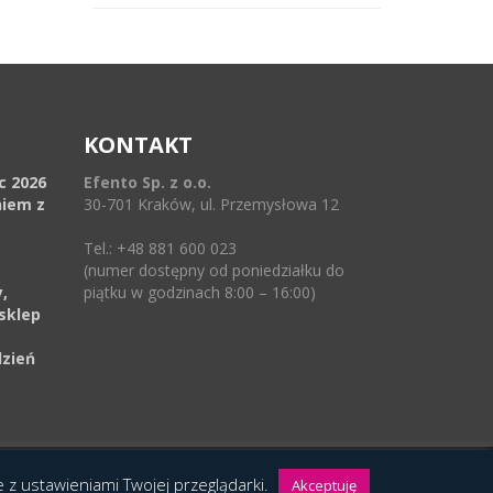
KONTAKT
ec 2026
Efento Sp. z o.o.
niem z
30-701 Kraków, ul. Przemysłowa 12
Tel.: +48 881 600 023
(numer dostępny od poniedziałku do
,
piątku w godzinach 8:00 – 16:00)
sklep
dzień
ie z ustawieniami Twojej przeglądarki.
Akceptuję