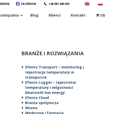
NKEDIN
FACEBOOK
+48 881 600 023
ozwiązania
Blog
Klienci
Kontakt
(0)
BRANŻE I ROZWIĄZANIA
Efento Transport – monitoring i
rejestracja temperatury w
transporcie
Efento Logger – rejestrator
temperatury i wilgotności
bluetooth low energy
Efento Cloud
Branża spożywcza
Muzea
Medycyna i farmacja