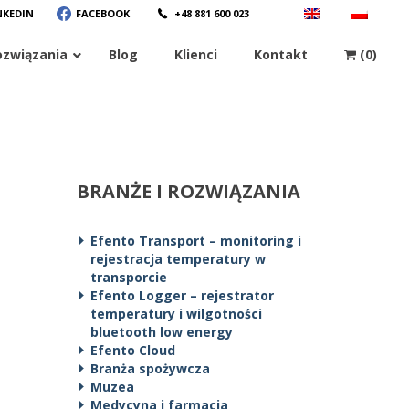
NKEDIN
FACEBOOK
+48 881 600 023
ozwiązania
Blog
Klienci
Kontakt
(0)
BRANŻE I ROZWIĄZANIA
Efento Transport – monitoring i
rejestracja temperatury w
transporcie
Efento Logger – rejestrator
temperatury i wilgotności
bluetooth low energy
Efento Cloud
Branża spożywcza
Muzea
Medycyna i farmacja