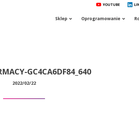
YOUTUBE
LI
Sklep
Oprogramowanie
R
RMACY-GC4CA6DF84_640
2022/02/22