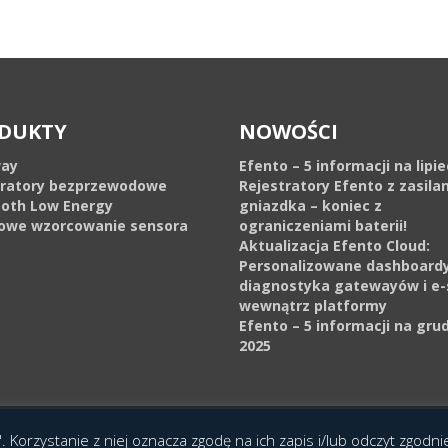
DUKTY
NOWOŚCI
ay
Efento – 5 informacji na lipi
tratory bezprzewodowe
Rejestratory Efento z zasila
ooth Low Energy
gniazdka – koniec z
owe wzorcowanie sensora
ograniczeniami baterii!
Aktualizacja Efento Cloud:
Personalizowane dashboardy
diagnostyka gatewayów i e-
wewnątrz platformy
Efento – 5 informacji na gru
2025
cja Interaktywna Epoka (e-poka.com)
.
. Korzystanie z niej oznacza zgodę na ich zapis i/lub odczyt zgodn