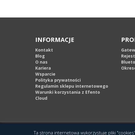
INFORMACJE
PRO
Kontakt
Gatew
Blog
Rejes
O nas
Bluet
Kariera
Okres
Wsparcie
Polityka prywatności
Regulamin sklepu internetowego
Warunki korzystania z Efento
Cloud
© 2016 Copyright by Efento. All rights reserved. Projekt i wykonanie
Agen
Ta strona internetowa wykorzystuje pliki "cookies"