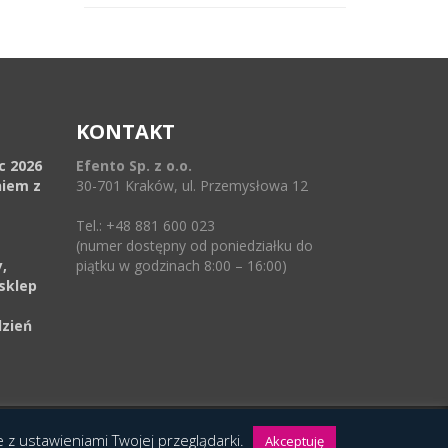
KONTAKT
ec 2026
Efento Sp. z o.o.
niem z
30-701 Kraków, ul. Przemysłowa 12
Tel.: +48 881 600 023
(numer dostępny od poniedziałku do
,
piątku w godzinach 8:00 – 16:00)
sklep
dzień
ie z ustawieniami Twojej przeglądarki.
Akceptuję