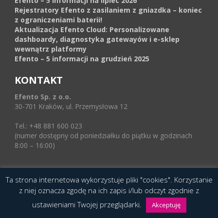
Efento – 5 informacji na lipiec 2026
Rejestratory Efento z zasilaniem z gniazdka – koniec
z ograniczeniami baterii!
Aktualizacja Efento Cloud: Personalizowane
dashboardy, diagnostyka gatewayów i e-sklep
wewnątrz platformy
Efento – 5 informacji na grudzień 2025
KONTAKT
Efento Sp. z o.o.
30-701 Kraków, ul. Przemysłowa 12
Tel.: +48 881 600 023
(numer dostępny od poniedziałku do piątku w godzinach
8:00 – 16:00)
Ta strona internetowa wykorzystuje pliki "cookies". Korzystanie
© 2016 Copyright by Efento. All rights reserved.
z niej oznacza zgodę na ich zapis i/lub odczyt zgodnie z
Projekt i wykonanie
Agencja Interaktywna
ustawieniami Twojej przeglądarki.
Epoka (e-poka.com)
.
Akceptuję