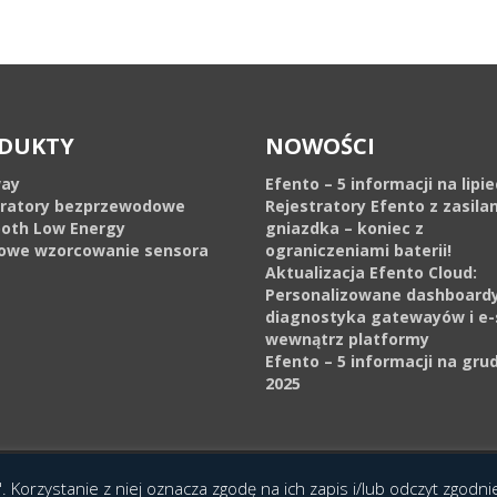
DUKTY
NOWOŚCI
ay
Efento – 5 informacji na lipi
tratory bezprzewodowe
Rejestratory Efento z zasila
ooth Low Energy
gniazdka – koniec z
owe wzorcowanie sensora
ograniczeniami baterii!
Aktualizacja Efento Cloud:
Personalizowane dashboardy
diagnostyka gatewayów i e-
wewnątrz platformy
Efento – 5 informacji na gru
2025
cja Interaktywna Epoka (e-poka.com)
.
. Korzystanie z niej oznacza zgodę na ich zapis i/lub odczyt zgodn