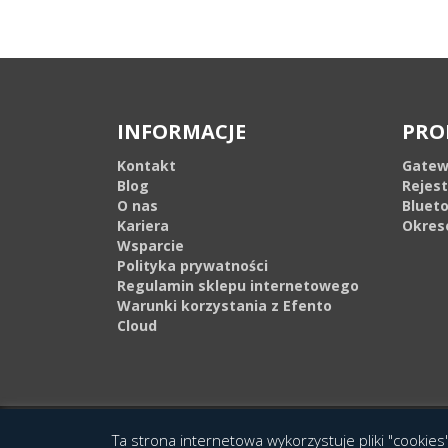
INFORMACJE
PRO
Kontakt
Gatew
Blog
Rejes
O nas
Bluet
Kariera
Okres
Wsparcie
Polityka prywatności
Regulamin sklepu internetowego
Warunki korzystania z Efento
Cloud
© 2016 Copyright by Efento. All rights reserved. Projekt i wykonanie
Agen
Ta strona internetowa wykorzystuje pliki "cookies"