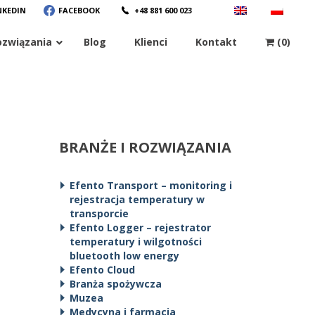
NKEDIN
FACEBOOK
+48 881 600 023
ozwiązania
Blog
Klienci
Kontakt
(0)
BRANŻE I ROZWIĄZANIA
Efento Transport – monitoring i
rejestracja temperatury w
transporcie
Efento Logger – rejestrator
temperatury i wilgotności
bluetooth low energy
Efento Cloud
Branża spożywcza
Muzea
Medycyna i farmacja