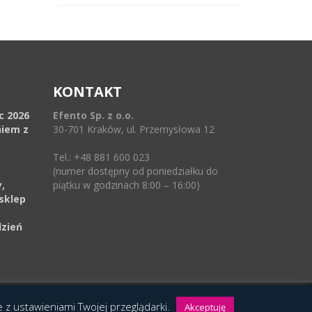
KONTAKT
ec 2026
Efento Sp. z o.o.
niem z
30-701 Kraków, ul. Przemysłowa 12
Tel.: +48 881 600 023
(numer dostępny od poniedziałku do
,
piątku w godzinach 8:00 – 16:00)
sklep
dzień
ie z ustawieniami Twojej przeglądarki.
Akceptuję