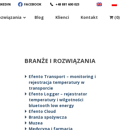
NKEDIN
FACEBOOK
+48 881 600 023
ozwiązania
Blog
Klienci
Kontakt
(0)
BRANŻE I ROZWIĄZANIA
Efento Transport – monitoring i
rejestracja temperatury w
transporcie
Efento Logger – rejestrator
temperatury i wilgotności
bluetooth low energy
Efento Cloud
Branża spożywcza
Muzea
Medycyna i farmacja