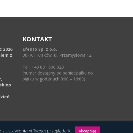
KONTAKT
ec 2026
Efento Sp. z o.o.
niem z
30-701 Kraków, ul. Przemysłowa 12
Tel.: +48 881 600 023
(numer dostępny od poniedziałku do
,
piątku w godzinach 8:00 – 16:00)
sklep
dzień
ie z ustawieniami Twojej przeglądarki.
Akceptuję