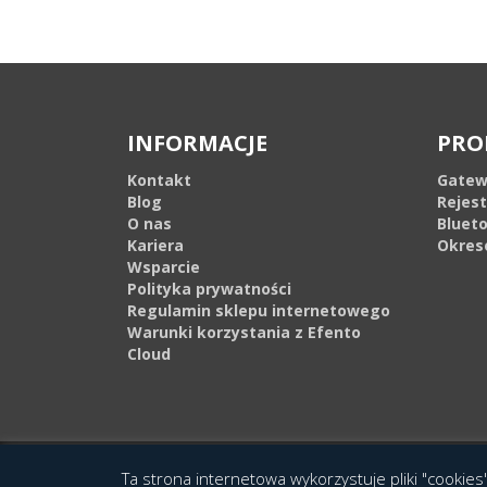
INFORMACJE
PRO
Kontakt
Gatew
Blog
Rejes
O nas
Bluet
Kariera
Okres
Wsparcie
Polityka prywatności
Regulamin sklepu internetowego
Warunki korzystania z Efento
Cloud
© 2016 Copyright by Efento. All rights reserved. Projekt i wykonanie
Agen
Ta strona internetowa wykorzystuje pliki "cookies"