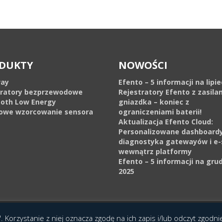
DUKTY
NOWOŚCI
ay
Efento – 5 informacji na lipi
tratory bezprzewodowe
Rejestratory Efento z zasila
ooth Low Energy
gniazdka – koniec z
owe wzorcowanie sensora
ograniczeniami baterii!
Aktualizacja Efento Cloud:
Personalizowane dashboardy
diagnostyka gatewayów i e-
wewnątrz platformy
Efento – 5 informacji na gru
2025
cja Interaktywna Epoka (e-poka.com)
.
. Korzystanie z niej oznacza zgodę na ich zapis i/lub odczyt zgodn