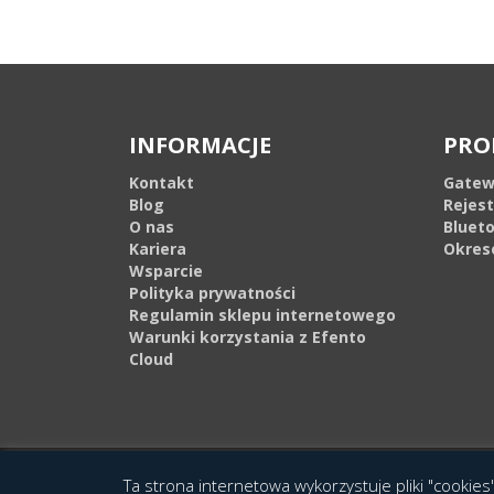
INFORMACJE
PRO
Kontakt
Gatew
Blog
Rejes
O nas
Bluet
Kariera
Okres
Wsparcie
Polityka prywatności
Regulamin sklepu internetowego
Warunki korzystania z Efento
Cloud
© 2016 Copyright by Efento. All rights reserved. Projekt i wykonanie
Agen
Ta strona internetowa wykorzystuje pliki "cookies"