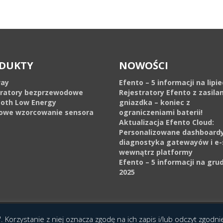
DUKTY
NOWOŚCI
ay
Efento – 5 informacji na lipi
tratory bezprzewodowe
Rejestratory Efento z zasila
ooth Low Energy
gniazdka – koniec z
owe wzorcowanie sensora
ograniczeniami baterii!
Aktualizacja Efento Cloud:
Personalizowane dashboardy
diagnostyka gatewayów i e-
wewnątrz platformy
Efento – 5 informacji na gru
2025
cja Interaktywna Epoka (e-poka.com)
.
. Korzystanie z niej oznacza zgodę na ich zapis i/lub odczyt zgodn