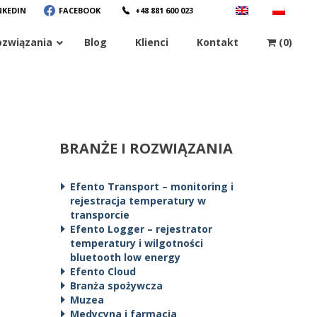
NKEDIN
FACEBOOK
+48 881 600 023
ozwiązania
Blog
Klienci
Kontakt
(0)
BRANŻE I ROZWIĄZANIA
Efento Transport – monitoring i
rejestracja temperatury w
transporcie
Efento Logger – rejestrator
temperatury i wilgotności
bluetooth low energy
Efento Cloud
Branża spożywcza
Muzea
Medycyna i farmacja