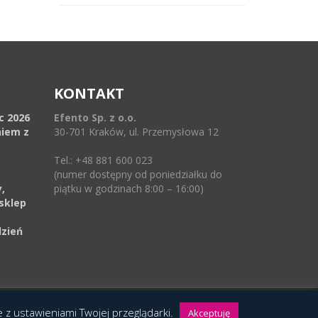
KONTAKT
ec 2026
Efento Sp. z o.o.
niem z
30-701 Kraków, ul. Przemysłowa 12
Tel.: +48 881 600 023
(numer dostępny od poniedziałku do
,
piątku w godzinach 8:00 – 16:00)
sklep
dzień
ie z ustawieniami Twojej przeglądarki.
Akceptuję