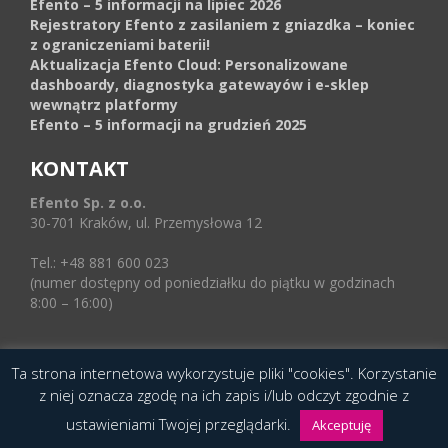
Efento – 5 informacji na lipiec 2026
Rejestratory Efento z zasilaniem z gniazdka – koniec
z ograniczeniami baterii!
Aktualizacja Efento Cloud: Personalizowane
dashboardy, diagnostyka gatewayów i e-sklep
wewnątrz platformy
Efento – 5 informacji na grudzień 2025
KONTAKT
Efento Sp. z o.o.
30-701 Kraków, ul. Przemysłowa 12
Tel.: +48 881 600 023
(numer dostępny od poniedziałku do piątku w godzinach
8:00 – 16:00)
Ta strona internetowa wykorzystuje pliki "cookies". Korzystanie
© 2016 Copyright by Efento. All rights reserved.
z niej oznacza zgodę na ich zapis i/lub odczyt zgodnie z
Projekt i wykonanie
Agencja Interaktywna
ustawieniami Twojej przeglądarki.
Epoka (e-poka.com)
.
Akceptuję