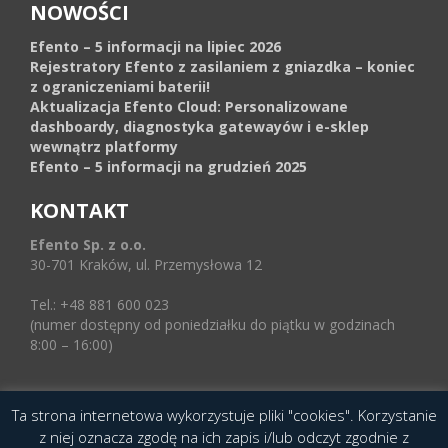
NOWOŚCI
Efento – 5 informacji na lipiec 2026
Rejestratory Efento z zasilaniem z gniazdka – koniec
z ograniczeniami baterii!
Aktualizacja Efento Cloud: Personalizowane
dashboardy, diagnostyka gatewayów i e-sklep
wewnątrz platformy
Efento – 5 informacji na grudzień 2025
KONTAKT
Efento Sp. z o.o.
30-701 Kraków, ul. Przemysłowa 12
Tel.: +48 881 600 023
(numer dostępny od poniedziałku do piątku w godzinach
8:00 – 16:00)
Ta strona internetowa wykorzystuje pliki "cookies". Korzystanie
© 2016 Copyright by Efento. All rights reserved.
z niej oznacza zgodę na ich zapis i/lub odczyt zgodnie z
Projekt i wykonanie
Agencja Interaktywna