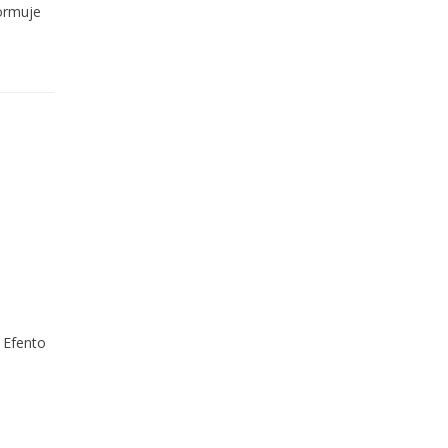
ormuje
 Efento