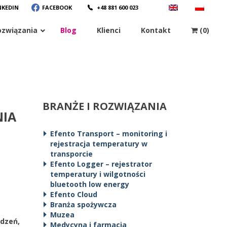
NKEDIN
FACEBOOK
+48 881 600 023
ozwiązania
Blog
Klienci
Kontakt
(0)
BRANŻE I ROZWIĄZANIA
NIA
Efento Transport – monitoring i
rejestracja temperatury w
transporcie
Efento Logger – rejestrator
temperatury i wilgotności
bluetooth low energy
Efento Cloud
Branża spożywcza
Muzea
ądzeń,
Medycyna i farmacja