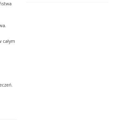
eństwa
wa.
w całym
eczeń.