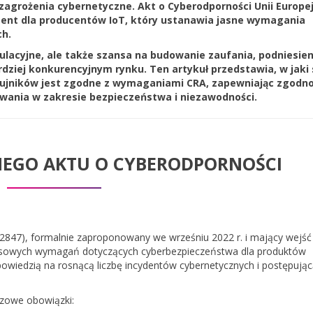
zagrożenia cybernetyczne. Akt o Cyberodporności Unii Europej
ment dla producentów IoT, który ustanawia jasne wymagania
h.
ulacyjne, ale także szansa na budowanie zaufania, podniesien
ardziej konkurencyjnym rynku. Ten artykuł przedstawia, w jaki
czujników jest zgodne z wymaganiami CRA, zapewniając zgodno
iwania w zakresie bezpieczeństwa i niezawodności.
NEGO AKTU O CYBERODPORNOŚCI
847), formalnie zaproponowany we wrześniu 2022 r. i mający wejść
leksowych wymagań dotyczących cyberbezpieczeństwa dla produktów
dpowiedzią na rosnącą liczbę incydentów cybernetycznych i postępują
zowe obowiązki: