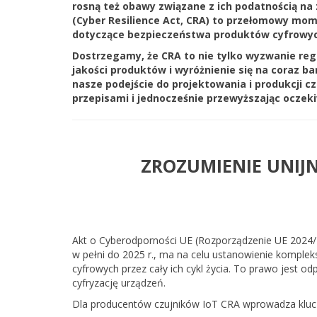
rosną też obawy związane z ich podatnością na 
(Cyber Resilience Act, CRA) to przełomowy mo
dotyczące bezpieczeństwa produktów cyfrowyc
Dostrzegamy, że CRA to nie tylko wyzwanie reg
jakości produktów i wyróżnienie się na coraz b
nasze podejście do projektowania i produkcji 
przepisami i jednocześnie przewyższając oczek
ZROZUMIENIE UNIJ
Akt o Cyberodporności UE (Rozporządzenie UE 2024/2
w pełni do 2025 r., ma na celu ustanowienie komp
cyfrowych przez cały ich cykl życia. To prawo jest o
cyfryzację urządzeń.
Dla producentów czujników IoT CRA wprowadza kluc