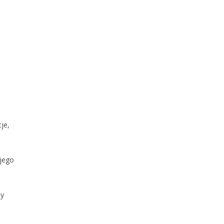
je,
 jego
by