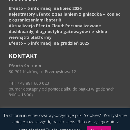
Efento – 5 informacji na lipiec 2026
Rejestratory Efento z zasilaniem z gniazdka – koniec
z ograniczeniami baterii!
Aktualizacja Efento Cloud: Personalizowane
dashboardy, diagnostyka gatewayów i e-sklep
wewnątrz platformy
Efento – 5 informacji na grudzień 2025
KONTAKT
Efento Sp. z o.o.
30-701 Kraków, ul. Przemysłowa 12
Tel.: +48 881 600 023
(numer dostępny od poniedziałku do piątku w godzinach
8:00 – 16:00)
Ta strona internetowa wykorzystuje pliki "cookies". Korzystanie
© 2016 Copyright by Efento. All rights reserved.
z niej oznacza zgodę na ich zapis i/lub odczyt zgodnie z
Projekt i wykonanie
Agencja Interaktywna
Epoka (e-poka.com)
.