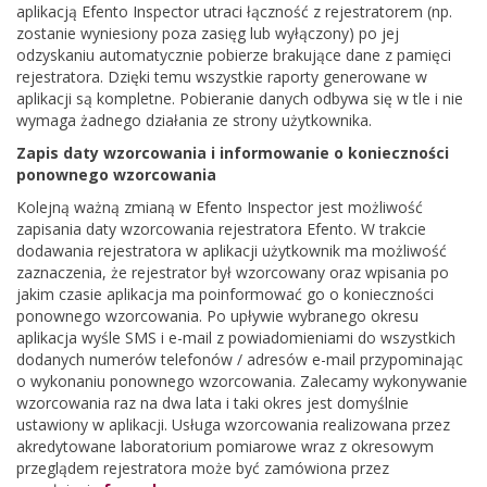
aplikacją Efento Inspector utraci łączność z rejestratorem (np.
zostanie wyniesiony poza zasięg lub wyłączony) po jej
odzyskaniu automatycznie pobierze brakujące dane z pamięci
rejestratora. Dzięki temu wszystkie raporty generowane w
aplikacji są kompletne. Pobieranie danych odbywa się w tle i nie
wymaga żadnego działania ze strony użytkownika.
Zapis daty wzorcowania i informowanie o konieczności
ponownego wzorcowania
Kolejną ważną zmianą w Efento Inspector jest możliwość
zapisania daty wzorcowania rejestratora Efento. W trakcie
dodawania rejestratora w aplikacji użytkownik ma możliwość
zaznaczenia, że rejestrator był wzorcowany oraz wpisania po
jakim czasie aplikacja ma poinformować go o konieczności
ponownego wzorcowania. Po upływie wybranego okresu
aplikacja wyśle SMS i e-mail z powiadomieniami do wszystkich
dodanych numerów telefonów / adresów e-mail przypominając
o wykonaniu ponownego wzorcowania. Zalecamy wykonywanie
wzorcowania raz na dwa lata i taki okres jest domyślnie
ustawiony w aplikacji. Usługa wzorcowania realizowana przez
akredytowane laboratorium pomiarowe wraz z okresowym
przeglądem rejestratora może być zamówiona przez