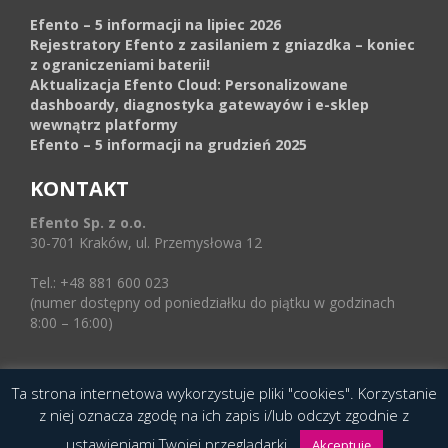
Efento – 5 informacji na lipiec 2026
Rejestratory Efento z zasilaniem z gniazdka – koniec
z ograniczeniami baterii!
Aktualizacja Efento Cloud: Personalizowane
dashboardy, diagnostyka gatewayów i e-sklep
wewnątrz platformy
Efento – 5 informacji na grudzień 2025
KONTAKT
Efento Sp. z o.o.
30-701 Kraków, ul. Przemysłowa 12
Tel.: +48 881 600 023
(numer dostępny od poniedziałku do piątku w godzinach
8:00 – 16:00)
Ta strona internetowa wykorzystuje pliki "cookies". Korzystanie
© 2016 Copyright by Efento. All rights reserved.
z niej oznacza zgodę na ich zapis i/lub odczyt zgodnie z
Projekt i wykonanie
Agencja Interaktywna
ustawieniami Twojej przeglądarki.
Akceptuję
Epoka (e-poka.com)
.