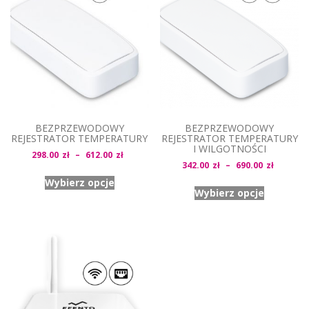
BEZPRZEWODOWY
BEZPRZEWODOWY
REJESTRATOR TEMPERATURY
REJESTRATOR TEMPERATURY
I WILGOTNOŚCI
Zakres
298.00
zł
–
612.00
zł
Zakres
342.00
zł
–
690.00
zł
cen:
cen:
Wybierz opcje
od
Wybierz opcje
od
298.00zł
342.00z
do
do
612.00zł
690.00z