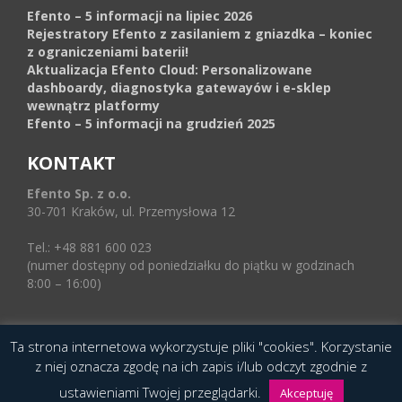
Efento – 5 informacji na lipiec 2026
Rejestratory Efento z zasilaniem z gniazdka – koniec
z ograniczeniami baterii!
Aktualizacja Efento Cloud: Personalizowane
dashboardy, diagnostyka gatewayów i e-sklep
wewnątrz platformy
Efento – 5 informacji na grudzień 2025
KONTAKT
Efento Sp. z o.o.
30-701 Kraków, ul. Przemysłowa 12
Tel.: +48 881 600 023
(numer dostępny od poniedziałku do piątku w godzinach
8:00 – 16:00)
Ta strona internetowa wykorzystuje pliki "cookies". Korzystanie
© 2016 Copyright by Efento. All rights reserved.
z niej oznacza zgodę na ich zapis i/lub odczyt zgodnie z
Projekt i wykonanie
Agencja Interaktywna
ustawieniami Twojej przeglądarki.
Epoka (e-poka.com)
.
Akceptuję