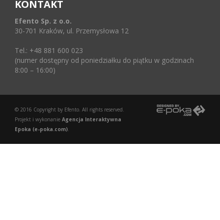
KONTAKT
Efento Sp. z o.o.
30-701 Kraków, ul. Przemysłowa 12
Tel.: +48 881 600 023
(numer dostępny od poniedziałku do piątku w godzinach
8:00 – 16:00)
© 2016 Copyright by Efento. All rights reserved.
Projekt i wykonanie
Agencja Interaktywna
Epoka (e-poka.com)
.