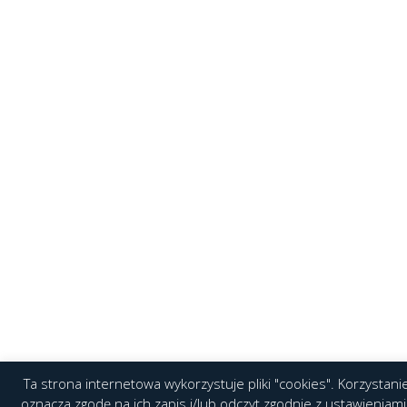
Ta strona internetowa wykorzystuje pliki "cookies". Korzystanie
oznacza zgodę na ich zapis i/lub odczyt zgodnie z ustawieniami