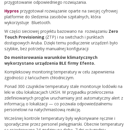
przygotowanie odpowiedniego rozwiązania.
Hypros
przygotował rozwiązanie oparte na swojej cyfrowej
platformie do śledzenia zasobów szpitalnych, która
wykorzystuje Bluetooth.
W części sieciowej projektu bazowano na rozwiązaniu
Zero
Touch Provisioning
(ZTP) i na switchach i punktach
dostępowych Aruba. Dzięki temu podłączenie urządzeń było
szybkie, bez potrzeby manualnej konfiguracji
Do monitorowania warunków klimatycznych
wykorzystano urządzenia BLE firmy Efento.
Kompleksowy monitoring temperatury w celu zapewnienia
zgodności z łańcuchem chłodniczym.
Ponad 300 czujników temperatury stale monitoruje lodówki na
leki w obu lokalizacjach UKSH. W przypadku przekroczenia
zdefiniowanych progów uruchamiany jest automatyczny alert z
informacją o lokalizacji — co pozwala odpowiedzialnemu
personelowi na natychmiastową reakcję.
Wcześniej kontrole temperatury były wykonywane ręcznie i
sporadycznie przez personel pielęgniarski. Obecnie temperatury
są rejestrowane 24 godziny na dobę, 7 dni w tygodniu —