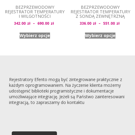
BEZPRZEWODOWY
BEZPRZEWODOWY
REJESTRATOR TEMPERATURY
REJESTRATOR TEMPERATURY
I WILGOTNOŚCI
Z SONDĄ ZEWNĘTRZNĄ
Zakres
Zakres
342.00
zł
–
690.00
zł
336.00
zł
–
551.00
zł
cen:
cen:
Wybierz opcje
Wybierz opcje
od
od
342.00zł
336.00z
do
do
690.00zł
551.00z
Rejestratory Efento mogą być zintegrowane praktycznie z
każdym oprogramowaniem. Na życzenie klienta możemy
udostępnić biblioteki programistyczne i dokumentacje
umożliwiające integrację. Jeżeli są Państwo zainteresowani
integracją, to zapraszamy do kontaktu