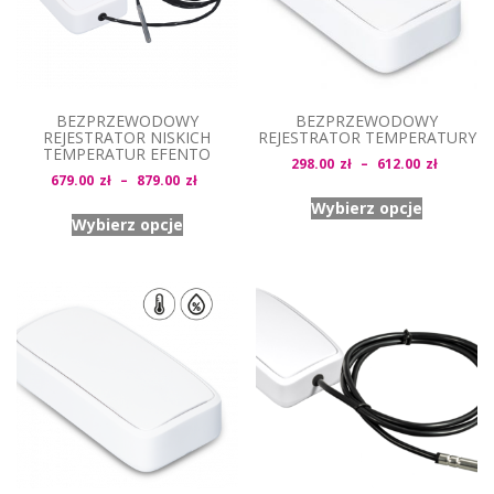
BEZPRZEWODOWY
BEZPRZEWODOWY
REJESTRATOR NISKICH
REJESTRATOR TEMPERATURY
TEMPERATUR EFENTO
Zakres
298.00
zł
–
612.00
zł
Zakres
679.00
zł
–
879.00
zł
cen:
cen:
Wybierz opcje
od
Wybierz opcje
od
298.00z
679.00zł
do
do
612.00z
879.00zł