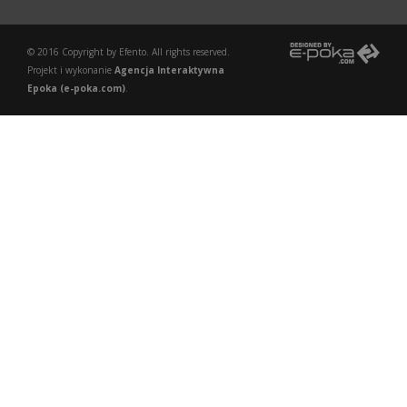
© 2016 Copyright by Efento. All rights reserved.
Projekt i wykonanie
Agencja Interaktywna
Epoka (e-poka.com)
.