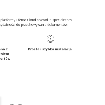
z platformy Efento Cloud pozwoliło specjalistom
o przydatności do przechowywania dokumentów.
ana z
Prosta i szybka instalacja
eniem
portów