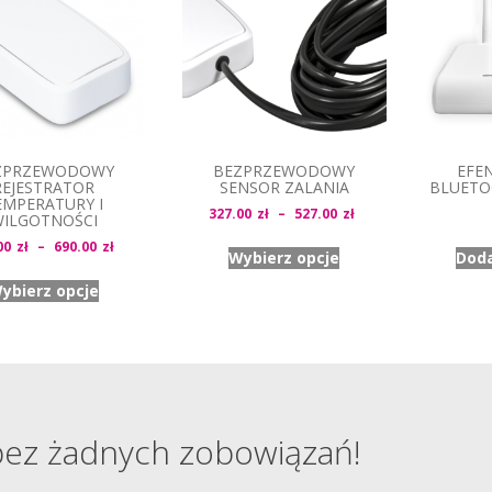
ZPRZEWODOWY
BEZPRZEWODOWY
EFE
REJESTRATOR
SENSOR ZALANIA
BLUETO
EMPERATURY I
Zakres
327.00
zł
–
527.00
zł
ILGOTNOŚCI
cen:
Zakres
00
zł
–
690.00
zł
Wybierz opcje
Doda
od
cen:
327.00zł
ybierz opcje
od
do
342.00zł
527.00zł
do
690.00zł
bez żadnych zobowiązań!