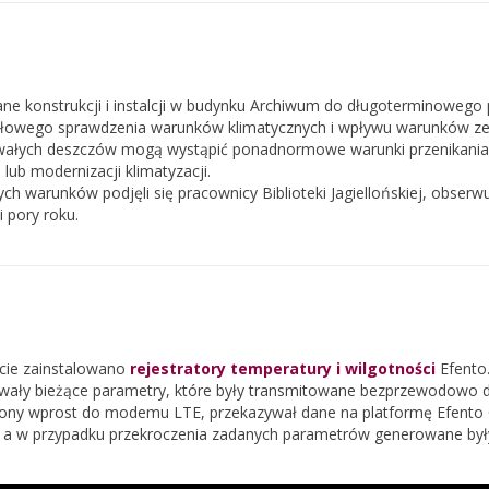
ne konstrukcji i instalcji w budynku Archiwum do długoterminow
łowego sprawdzenia warunków klimatycznych i wpływu warunków zewn
wałych deszczów mogą wystąpić ponadnormowe warunki przenikania 
lub modernizacji klimatyzacji.
ch warunków podjęli się pracownicy Biblioteki Jagiellońskiej, obserw
 pory roku.
cie zainstalowano
rejestratory temperatury i wilgotności
Efento.
owały bieżące parametry, które były transmitowane bezprzewodowo
ony wprost do modemu LTE, przekazywał dane na platformę Efento C
, a w przypadku przekroczenia zadanych parametrów generowane były 