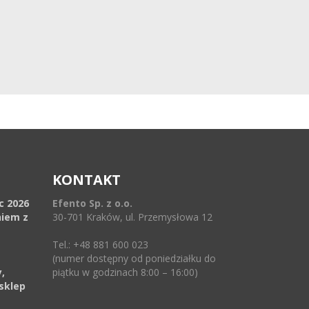
KONTAKT
ec 2026
Efento Sp. z o.o.
niem z
30-701 Kraków, ul. Przemysłowa 12
Tel.: +48 881 600 023
(numer dostępny od poniedziałku do
,
piątku w godzinach 8:00 – 16:00)
sklep