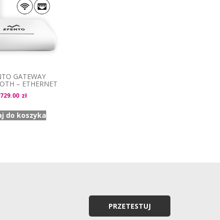
NTO GATEWAY
OTH – ETHERNET
729.00
zł
j do koszyka
PRZETESTUJ