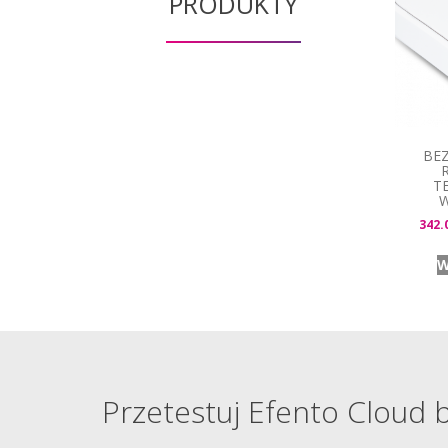
PRODUKTY
BE
T
W
342.
W
Przetestuj Efento Cloud 