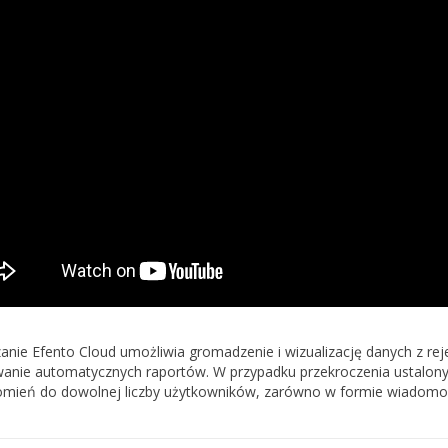
nie Efento Cloud umożliwia gromadzenie i wizualizację danych z reje
anie automatycznych raportów.
W przypadku przekroczenia ustalon
mień do dowolnej liczby użytkowników, zarówno w formie wiadomośc