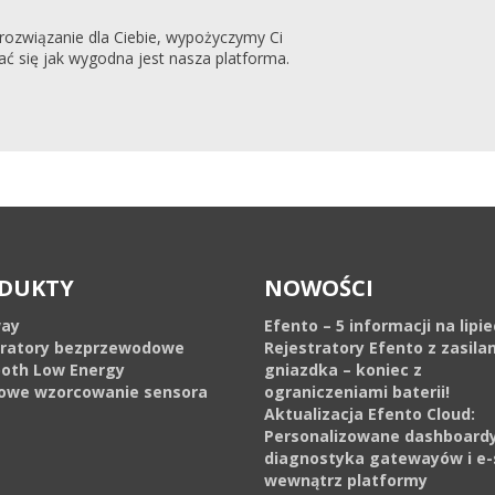
o rozwiązanie dla Ciebie, wypożyczymy Ci
ć się jak wygodna jest nasza platforma.
DUKTY
NOWOŚCI
ay
Efento – 5 informacji na lipi
tratory bezprzewodowe
Rejestratory Efento z zasila
ooth Low Energy
gniazdka – koniec z
owe wzorcowanie sensora
ograniczeniami baterii!
Aktualizacja Efento Cloud:
Personalizowane dashboardy
diagnostyka gatewayów i e-
wewnątrz platformy