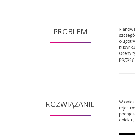
PROBLEM
Planowa
szczegó
długotr
budynku 
Oceny ty
pogody i
ROZWIĄZANIE
W obiek
rejestr
podłącz
obiektu