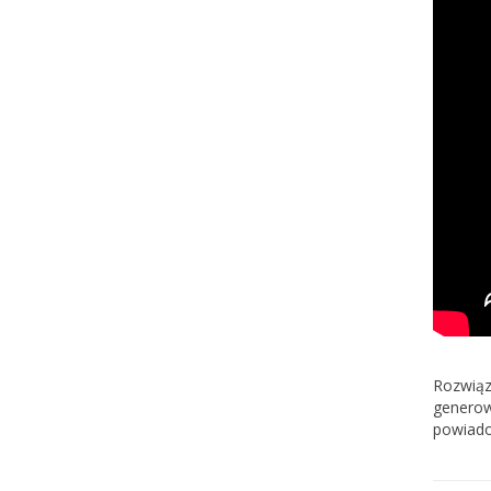
Rozwiąza
generow
powiado