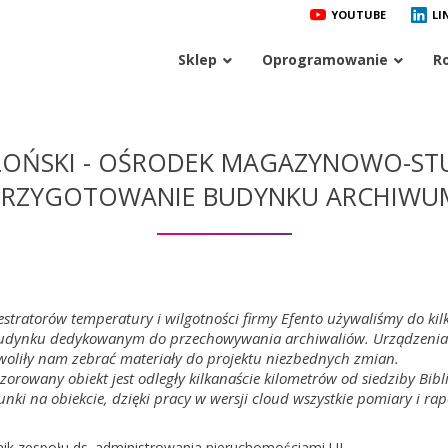
YOUTUBE
LI
Sklep
Oprogramowanie
R
LOŃSKI - OŚRODEK MAGAZYNOWO-ST
PRZYGOTOWANIE BUDYNKU ARCHIWU
estratorów temperatury i wilgotności firmy Efento używaliśmy do k
udynku dedykowanym do przechowywania archiwaliów. Urządzenia są
oliły nam zebrać materiały do projektu niezbednych zmian.
orowany obiekt jest odległy kilkanaście kilometrów od siedziby Biblio
nki na obiekcie, dzięki pracy w wersji cloud wszystkie pomiary i ra
ik zespołu ds. administrowania nieruchomościami UJ