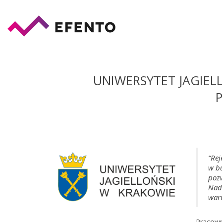
UNIWERSYTET JAGIEL
“Rej
w b
pozw
Nadz
waru
Pracown