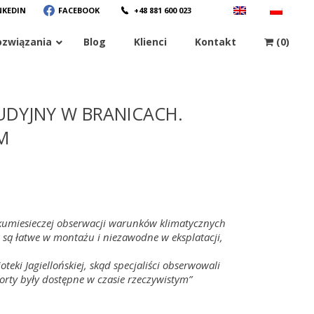
NKEDIN
FACEBOOK
+48 881 600 023
ozwiązania
Blog
Klienci
Kontakt
(0)
UDYJNY W BRANICACH.
M
ilkumiesieczej obserwacji warunków klimatycznych
 łatwe w montażu i niezawodne w eksplatacji,
teki Jagiellońskiej, skąd specjaliści obserwowali
porty były dostępne w czasie rzeczywistym
”