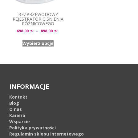
BEZPRZEWODOWY
REJESTRATOR CIŚNIENIA
RÓŻNICOWEGO
Zakres
698.00
zł
–
898.00
zł
cen:
Wybierz opcje
od
698.00zł
do
898.00zł
INFORMACJE
Kontakt
Blog
O nas
Kariera
Wsparcie
Polityka prywatności
Regulamin sklepu internetowego