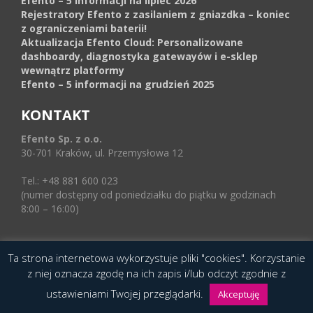
Efento – 5 informacji na lipiec 2026
Rejestratory Efento z zasilaniem z gniazdka – koniec
z ograniczeniami baterii!
Aktualizacja Efento Cloud: Personalizowane
dashboardy, diagnostyka gatewayów i e-sklep
wewnątrz platformy
Efento – 5 informacji na grudzień 2025
KONTAKT
Efento Sp. z o.o.
30-701 Kraków, ul. Przemysłowa 12
Tel.: +48 881 600 023
(numer dostępny od poniedziałku do piątku w godzinach
8:00 – 16:00)
Ta strona internetowa wykorzystuje pliki "cookies". Korzystanie
© 2016 Copyright by Efento. All rights reserved.
z niej oznacza zgodę na ich zapis i/lub odczyt zgodnie z
Projekt i wykonanie
Agencja Interaktywna
ustawieniami Twojej przeglądarki.
Epoka (e-poka.com)
.
Akceptuję