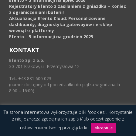
Efento – 5 informacji na lipiec 2026
Rejestratory Efento z zasilaniem z gniazdka – koniec
z ograniczeniami baterii!
Aktualizacja Efento Cloud: Personalizowane
dashboardy, diagnostyka gatewayów i e-sklep
wewnątrz platformy
Efento – 5 informacji na grudzień 2025
KONTAKT
Efento Sp. z o.o.
30-701 Kraków, ul. Przemysłowa 12
Tel.: +48 881 600 023
(numer dostępny od poniedziałku do piątku w godzinach
8:00 – 16:00)
Ta strona internetowa wykorzystuje pliki "cookies". Korzystanie
© 2016 Copyright by Efento. All rights reserved.
z niej oznacza zgodę na ich zapis i/lub odczyt zgodnie z
Projekt i wykonanie
Agencja Interaktywna
ustawieniami Twojej przeglądarki.
Epoka (e-poka.com)
.
Akceptuję