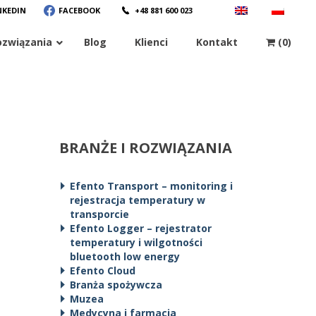
NKEDIN
FACEBOOK
+48 881 600 023
ozwiązania
Blog
Klienci
Kontakt
(0)
BRANŻE I ROZWIĄZANIA
Efento Transport – monitoring i
rejestracja temperatury w
transporcie
Efento Logger – rejestrator
temperatury i wilgotności
bluetooth low energy
Efento Cloud
Branża spożywcza
Muzea
Medycyna i farmacja