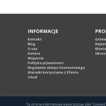
INFORMACJE
PRO
Kontakt
Gatew
Blog
Rejes
O nas
Bluet
Kariera
Okres
Wsparcie
Polityka prywatności
Regulamin sklepu internetowego
Warunki korzystania z Efento
Cloud
© 2016 Copyright by Efento. All rights reserved. Projekt i wykonanie
Agen
Ta strona internetowa wykorzystuje pliki "cookies"