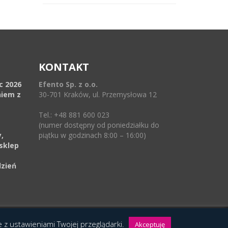
KONTAKT
ec 2026
Efento Sp. z o.o.
niem z
30-701 Kraków, ul. Przemysłowa 12
Tel.: +48 881 600 023
(numer dostępny od poniedziałku do
,
piątku w godzinach 8:00 – 16:00)
sklep
dzień
ie z ustawieniami Twojej przeglądarki.
Akceptuję