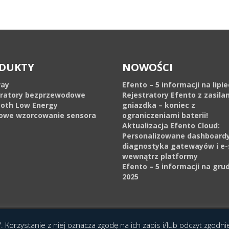
DUKTY
NOWOŚCI
ay
Efento – 5 informacji na lipi
tratory bezprzewodowe
Rejestratory Efento z zasila
ooth Low Energy
gniazdka – koniec z
owe wzorcowanie sensora
ograniczeniami baterii!
Aktualizacja Efento Cloud:
Personalizowane dashboardy
diagnostyka gatewayów i e-
wewnątrz platformy
Efento – 5 informacji na gru
2025
cja Interaktywna Epoka (e-poka.com)
.
. Korzystanie z niej oznacza zgodę na ich zapis i/lub odczyt zgodn