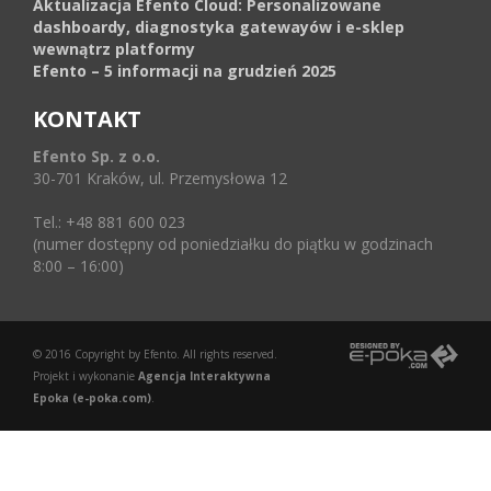
Aktualizacja Efento Cloud: Personalizowane
dashboardy, diagnostyka gatewayów i e-sklep
wewnątrz platformy
Efento – 5 informacji na grudzień 2025
KONTAKT
Efento Sp. z o.o.
30-701 Kraków, ul. Przemysłowa 12
Tel.: +48 881 600 023
(numer dostępny od poniedziałku do piątku w godzinach
8:00 – 16:00)
© 2016 Copyright by Efento. All rights reserved.
Projekt i wykonanie
Agencja Interaktywna
Epoka (e-poka.com)
.