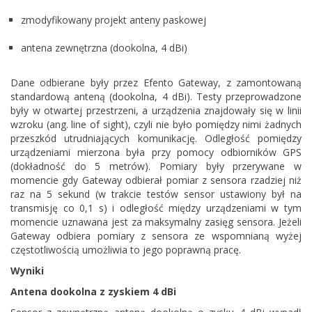
zmodyfikowany projekt anteny paskowej
antena zewnętrzna (dookolna, 4 dBi)
Dane odbierane były przez Efento Gateway, z zamontowaną
standardową anteną (dookolna, 4 dBi). Testy przeprowadzone
były w otwartej przestrzeni, a urządzenia znajdowały się w linii
wzroku (ang. line of sight), czyli nie było pomiędzy nimi żadnych
przeszkód utrudniających komunikację. Odległość pomiędzy
urządzeniami mierzona była przy pomocy odbiorników GPS
(dokładność do 5 metrów). Pomiary były przerywane w
momencie gdy Gateway odbierał pomiar z sensora rzadziej niż
raz na 5 sekund (w trakcie testów sensor ustawiony był na
transmisję co 0,1 s) i odległość między urządzeniami w tym
momencie uznawana jest za maksymalny zasięg sensora. Jeżeli
Gateway odbiera pomiary z sensora ze wspomnianą wyżej
częstotliwością umożliwia to jego poprawną pracę.
Wyniki
Antena dookolna z zyskiem 4 dBi