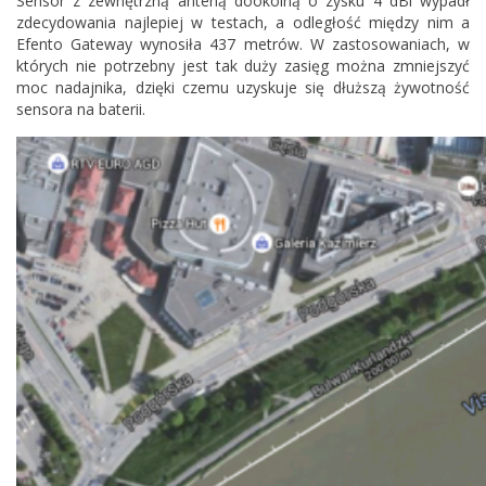
Sensor z zewnętrzną anteną dookolną o zysku 4 dBi wypadł
zdecydowania najlepiej w testach, a odległość między nim a
Efento Gateway wynosiła 437 metrów. W zastosowaniach, w
których nie potrzebny jest tak duży zasięg można zmniejszyć
moc nadajnika, dzięki czemu uzyskuje się dłuższą żywotność
sensora na baterii.