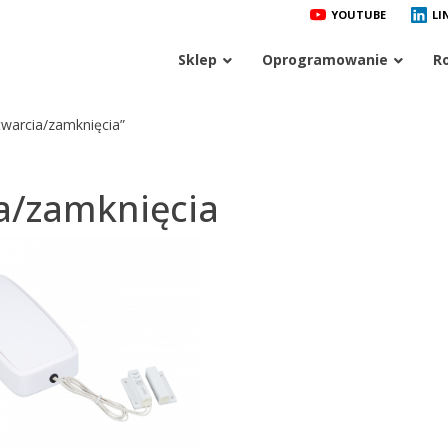
YOUTUBE
LI
Sklep
Oprogramowanie
R
twarcia/zamknięcia”
ia/zamknięcia