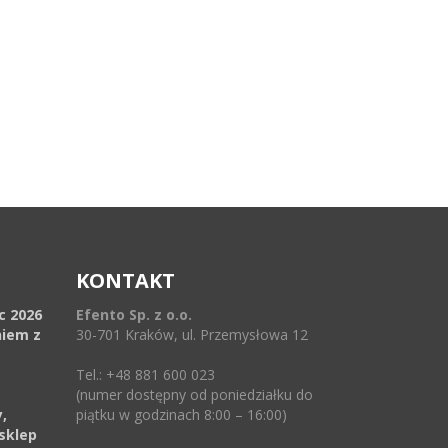
KONTAKT
ec 2026
Efento Sp. z o.o.
niem z
30-701 Kraków, ul. Przemysłowa 12
Tel.: +48 881 600 023
(numer dostępny od poniedziałku do
,
piątku w godzinach 8:00 – 16:00)
sklep