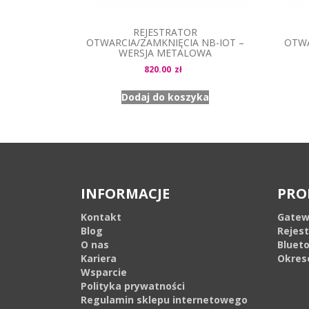
REJESTRATOR
OTWARCIA/ZAMKNIĘCIA NB-IOT –
OTWA
WERSJA METALOWA
820.00
zł
Dodaj do koszyka
INFORMACJE
PRO
Kontakt
Gatew
Blog
Rejes
O nas
Bluet
Kariera
Okres
Wsparcie
Polityka prywatności
Regulamin sklepu internetowego