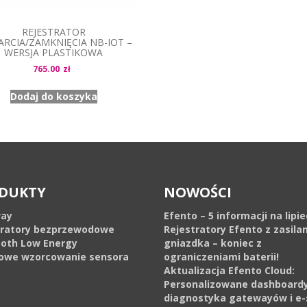
REJESTRATOR
RCIA/ZAMKNIĘCIA NB-IOT –
WERSJA PLASTIKOWA
765.00
zł
Dodaj do koszyka
DUKTY
NOWOŚCI
ay
Efento – 5 informacji na lipi
tratory bezprzewodowe
Rejestratory Efento z zasila
ooth Low Energy
gniazdka – koniec z
owe wzorcowanie sensora
ograniczeniami baterii!
Aktualizacja Efento Cloud:
Personalizowane dashboardy
diagnostyka gatewayów i e-