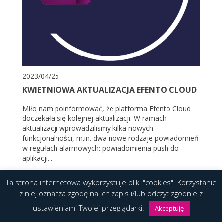
2023/04/25
KWIETNIOWA AKTUALIZACJA EFENTO CLOUD
Miło nam poinformować, że platforma Efento Cloud
doczekała się kolejnej aktualizacji. W ramach
aktualizacji wprowadzilismy kilka nowych
funkcjonalności, m.in. dwa nowe rodzaje powiadomień
w regułach alarmowych: powiadomienia push do
aplikacji...
Ta strona internetowa wykorzystuje pliki "cookies". Korzystanie
CZYTAJ WIĘCEJ
z niej oznacza zgodę na ich zapis i/lub odczyt zgodnie z
ustawieniami Twojej przeglądarki.
Akceptuję