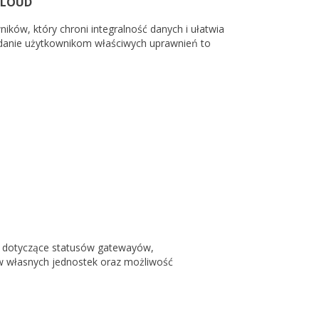
CLOUD
ów, który chroni integralność danych i ułatwia
nadanie użytkownikom właściwych uprawnień to
rty dotyczące statusów gatewayów,
w własnych jednostek oraz możliwość