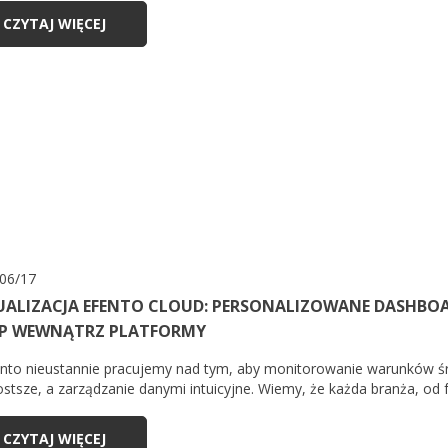
CZYTAJ WIĘCEJ
06/17
UALIZACJA EFENTO CLOUD: PERSONALIZOWANE DASHBOA
EP WEWNĄTRZ PLATFORMY
nto nieustannie pracujemy nad tym, aby monitorowanie warunków śr
ostsze, a zarządzanie danymi intuicyjne. Wiemy, że każda branża, od f
CZYTAJ WIĘCEJ