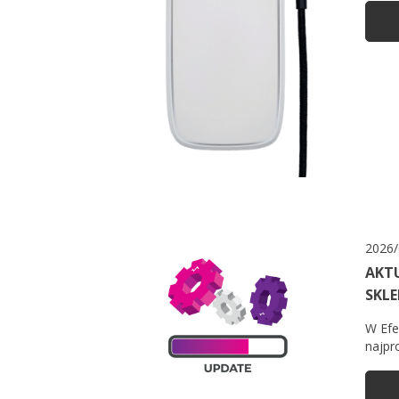
2026/
AKT
SKL
W Efe
najpr