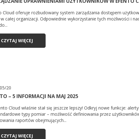
ZĄDZANIE UPRAWNIENIAMI UŻYTKOWNIKÓW W EFENTO 
o Cloud oferuje rozbudowany system zarządzania dostępem użytkownik
 w całej organizacji. Odpowiednie wykorzystanie tych możliwości i 
do...
CZYTAJ WIĘCEJ
05/20
TO – 5 INFORMACJI NA MAJ 2025
nto Cloud właśnie stał się jeszcze lepszy! Odkryj nowe funkcje: ale
andardowe typy pomiar – możliwość definiowania przez użytkownikó
owania raportów obejmujących...
CZYTAJ WIĘCEJ