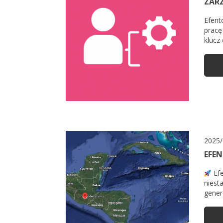
ZAR
Efent
pracę
klucz 
2025/
EFEN
Efe
niest
gener