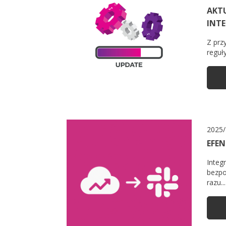
AKT
INTE
Z prz
reguły
2025/
EFEN
Integ
bezpo
razu...