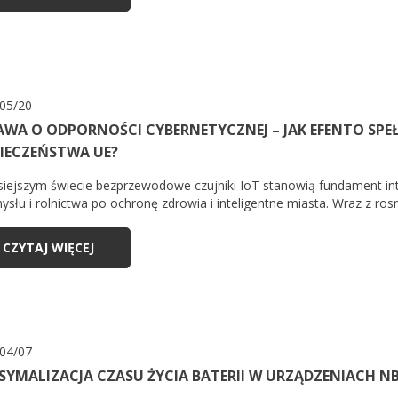
05/20
WA O ODPORNOŚCI CYBERNETYCZNEJ – JAK EFENTO SP
IECZEŃSTWA UE?
siejszym świecie bezprzewodowe czujniki IoT stanowią fundament inte
słu i rolnictwa po ochronę zdrowia i inteligentne miasta. Wraz z rosn
CZYTAJ WIĘCEJ
04/07
YMALIZACJA CZASU ŻYCIA BATERII W URZĄDZENIACH N