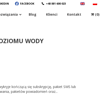
NKEDIN
FACEBOOK
+48 881 600 023
ozwiązania
Blog
Klienci
Kontakt
(0)
 POZIOMU WODY
wykryje kończącą się subskrypcję, pakiet SMS lub
ania, pakietów powiadomień oraz...