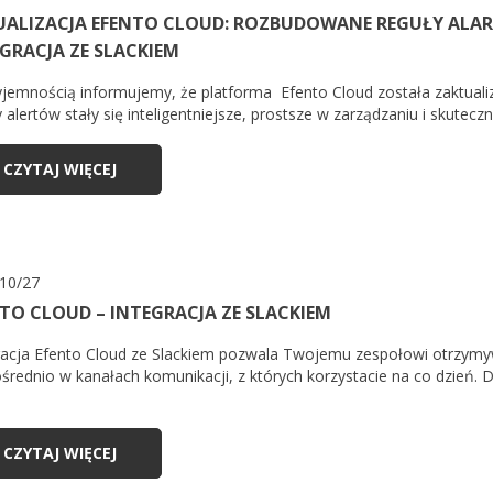
UALIZACJA EFENTO CLOUD: ROZBUDOWANE REGUŁY ALAR
GRACJA ZE SLACKIEM
yjemnością informujemy, że platforma Efento Cloud została zaktuali
 alertów stały się inteligentniejsze, prostsze w zarządzaniu i skuteczn
CZYTAJ WIĘCEJ
10/27
TO CLOUD – INTEGRACJA ZE SLACKIEM
racja Efento Cloud ze Slackiem pozwala Twojemu zespołowi otrzym
średnio w kanałach komunikacji, z których korzystacie na co dzień. 
CZYTAJ WIĘCEJ