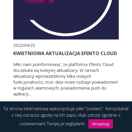
2023/04/25
KWIETNIOWA AKTUALIZACJA EFENTO CLOUD
Miło nam poinformować, że platforma Efento Cloud
doczekała się kolejnej aktualizacji. W ramach
aktualizacji wprowadzilismy kilka nowych
funkcjonalności, m.in. dwa nowe rodzaje powiadomień
w regułach alarmowych: powiadomienia push do
aplikacji...
Ta strona internetowa wykorzystuje pliki "cookies". Korzystanie
CZYTAJ WIĘCEJ
z niej oznacza zgodę na ich zapis i/lub odczyt zgodnie z
ustawieniami Twojej przeglądarki.
Akceptuję