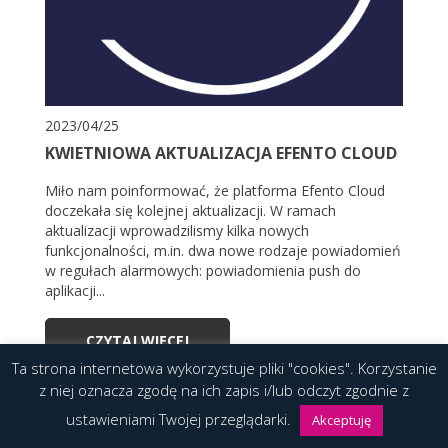
2023/04/25
KWIETNIOWA AKTUALIZACJA EFENTO CLOUD
Miło nam poinformować, że platforma Efento Cloud
doczekała się kolejnej aktualizacji. W ramach
aktualizacji wprowadzilismy kilka nowych
funkcjonalności, m.in. dwa nowe rodzaje powiadomień
w regułach alarmowych: powiadomienia push do
aplikacji...
CZYTAJ WIĘCEJ
Ta strona internetowa wykorzystuje pliki "cookies". Korzystanie
z niej oznacza zgodę na ich zapis i/lub odczyt zgodnie z
ustawieniami Twojej przeglądarki.
Akceptuję