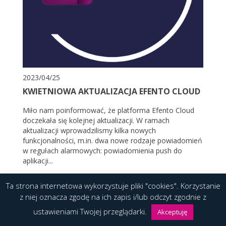
2023/04/25
KWIETNIOWA AKTUALIZACJA EFENTO CLOUD
Miło nam poinformować, że platforma Efento Cloud
doczekała się kolejnej aktualizacji. W ramach
aktualizacji wprowadzilismy kilka nowych
funkcjonalności, m.in. dwa nowe rodzaje powiadomień
w regułach alarmowych: powiadomienia push do
aplikacji...
Ta strona internetowa wykorzystuje pliki "cookies". Korzystanie
CZYTAJ WIĘCEJ
z niej oznacza zgodę na ich zapis i/lub odczyt zgodnie z
ustawieniami Twojej przeglądarki.
Akceptuję